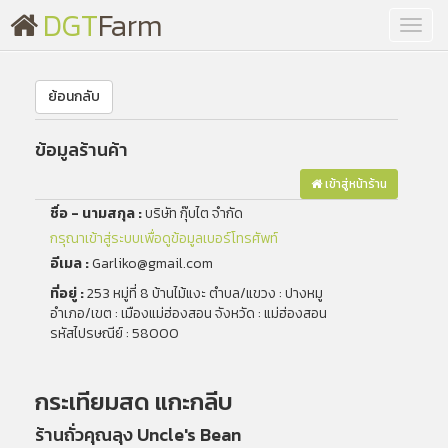
DGT
Farm
Toggl
navig
ย้อนกลับ
ข้อมูลร้านค้า
เข้าสู่หน้าร้าน
ชื่อ - นามสกุล :
บริษัท กุ๊บไต จำกัด
กรุณาเข้าสู่ระบบเพื่อดูข้อมูลเบอร์โทรศัพท์
อีเมล :
Garliko@gmail.com
ที่อยู่ :
253 หมู่ที่ 8 บ้านไม้แงะ ตำบล/แขวง : ปางหมู
อำเภอ/เขต : เมืองแม่ฮ่องสอน จังหวัด : แม่ฮ่องสอน
รหัสไปรษณีย์ : 58000
กระเทียมสด แกะกลีบ
ร้านถั่วคุณลุง Uncle's Bean