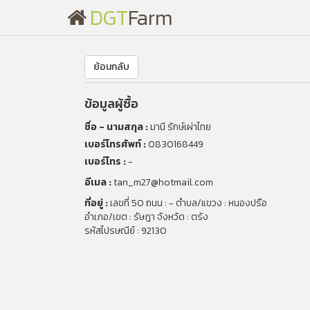
DGT
Farm
ย้อนกลับ
ข้อมูลผู้ซื้อ
ชื่อ - นามสกุล :
มานี รักษ์เผ่าไทย
เบอร์โทรศัพท์ :
0830168449
เบอร์โทร :
-
อีเมล :
tan_m27@hotmail.com
ที่อยู่ :
เลขที่ 50 ถนน : - ตำบล/แขวง : หนองปรือ
อำเภอ/เขต : รัษฎา จังหวัด : ตรัง
รหัสไปรษณีย์ : 92130