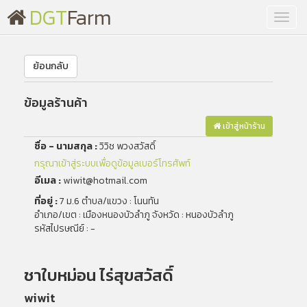
DGT
Farm
Toggl
navig
ย้อนกลับ
ข้อมูลร้านค้า
เข้าสู่หน้าร้าน
ชื่อ - นามสกุล :
วิวิช พวงสวัสดิ์
กรุณาเข้าสู่ระบบเพื่อดูข้อมูลเบอร์โทรศัพท์
อีเมล :
wiwit@hotmail.com
ที่อยู่ :
7 ม.6 ตำบล/แขวง : โนนทัน
อำเภอ/เขต : เมืองหนองบัวลำภู จังหวัด : หนองบัวลำภู
รหัสไปรษณีย์ : -
ชาใบหม่อน ไร่สุขสวัสดิ์
wiwit